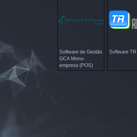
Visualização rápida
Visualização
Software de Gestão
Software TR 
GCA Mono-
empresa (POS)