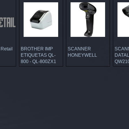
 rápida
Visualização rápida
Visualização rápida
Visual
Retail
BROTHER IMP
SCANNER
SCAN
ETIQUETAS QL-
HONEYWELL
DATA
800 - QL-800ZX1
QW21