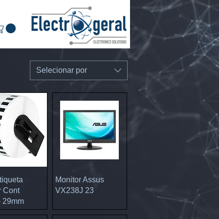
Selecionar por
ização rápida
Visualização rápida
tiqueta
Monitor Assus
r Cont
VX238J 23
o 29mm