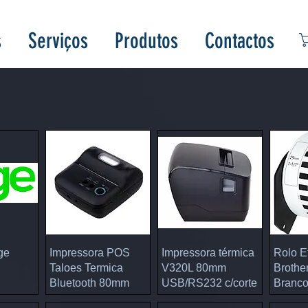
s
Serviços
Produtos
Contactos
 rápida
Visualização rápida
Visualização rápida
Visual
ge
Impressora POS
Impressora térmica
Rolo E
Taloes Termica
V320L 80mm
Brothe
Bluetooth 80mm
USB/RS232 c/corte
Branc