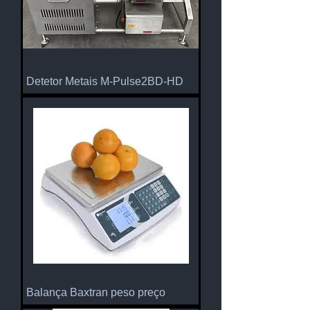
Detetor Metais M-Pulse2BD-HD
Balança Baxtran peso preço